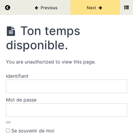
5
Return to course: Les secrets des cryptos V2.
piliers
Previous
Next
de
ton
Les
plan
Ton temps
secrets
d'investissement.
des
disponible.
cryptos
V2.
Juste
pour
toi.
You are unauthorized to view this page.
Tout
Identifiant
sur
ton
profil
de
Mot de passe
risque.
Ta thèse
d'investissement.
Ton
temps
Se souvenir de moi