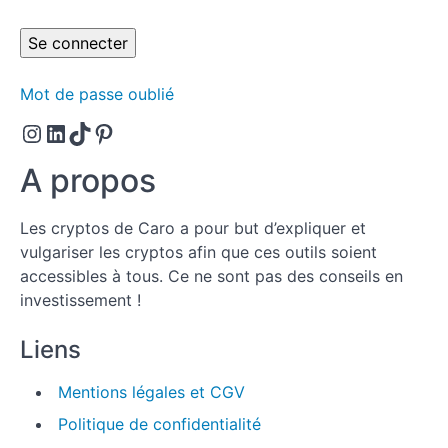
disponible.
Ton
budget.
Au
Mot de passe oublié
final, ton
objectif
Instagram
LinkedIn
TikTok
Pinterest
cohérent.
A propos
Bien
répartir
tes
Les cryptos de Caro a pour but d’expliquer et
cryptos.
vulgariser les cryptos afin que ces outils soient
accessibles à tous. Ce ne sont pas des conseils en
Choisir
investissement !
les
bonnes
Liens
cryptos.
Mentions légales et CGV
Ton
plan
Politique de confidentialité
d'achat.