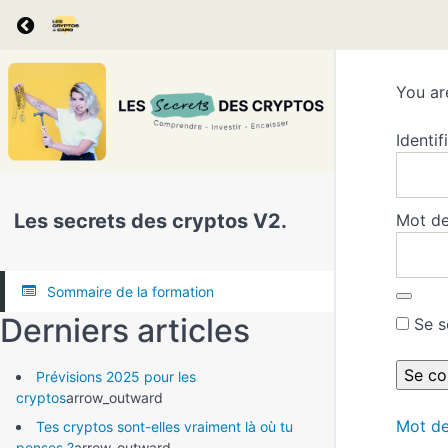
Return to all formations
You ar
Identif
Les secrets des cryptos V2.
Mot de
Sommaire de la formation
Derniers articles
Se s
Prévisions 2025 pour les
cryptos
arrow_outward
Mot de
Tes cryptos sont-elles vraiment là où tu
penses ?
arrow_outward