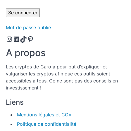
L'analyse
technique.
Quelques
cryptos
Mot de passe oublié
analysées.
Instagram
LinkedIn
TikTok
Pinterest
Checklist
avant
A propos
achat.
Choisir les
Les cryptos de Caro a pour but d’expliquer et
bonnes cryptos
vulgariser les cryptos afin que ces outils soient
et les enregistrer
sur ton outil de
accessibles à tous. Ce ne sont pas des conseils en
suivi du plan
investissement !
d'investissement.
Ton
Liens
plan
d'achat.
Mentions légales et CGV
Politique de confidentialité
Ton