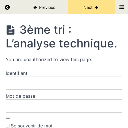
Return to course: Les secrets des cryptos V2.
Previous
Next
Choisir
les
Les
bonnes
3ème tri :
secrets
cryptos.
des
L’analyse technique.
cryptos
V2.
Juste
pour
toi.
You are unauthorized to view this page.
1er
tri :
Identifiant
faire
l'ID
d'une
crypto.
Mot de passe
2ème tri :
L'analyse
fondamentale.
3ème
tri :
Se souvenir de moi