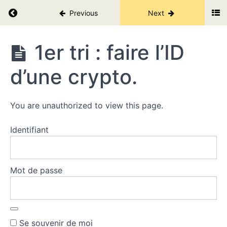
de
Return to course: Les secrets des cryptos V2.
ton
Previous
Next
plan
d'investissement.
Les
1er tri : faire l’ID
secrets
Bien
des
d’une crypto.
répartir
cryptos
tes
V2.
cryptos.
You are unauthorized to view this page.
Choisir
les
Identifiant
bonnes
cryptos.
Mot de passe
Juste
pour
toi.
1er
tri :
Se souvenir de moi