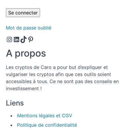
faire
l'ID
d'une
crypto.
2ème tri :
Mot de passe oublié
L'analyse
fondamentale.
Instagram
LinkedIn
TikTok
Pinterest
3ème
tri :
A propos
L'analyse
technique.
Les cryptos de Caro a pour but d’expliquer et
vulgariser les cryptos afin que ces outils soient
Quelques
cryptos
accessibles à tous. Ce ne sont pas des conseils en
analysées.
investissement !
Checklist
Liens
avant
achat.
Mentions légales et CGV
Choisir les
bonnes cryptos
Politique de confidentialité
et les enregistrer