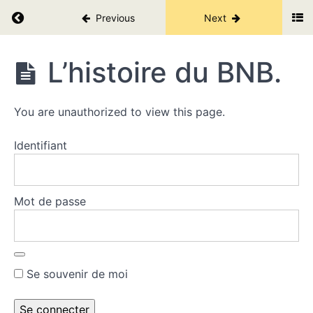
Return to course: Les secrets des cryptos V2.
Previous
Next
Les
histoires
secrètes
Les
L’histoire du BNB.
du
secrets
Top
des
10.
cryptos
You are unauthorized to view this page.
V2.
L'histoire
Identifiant
du
bitcoin.
La
révolution
Mot de passe
de l'Ether.
Les
stablecoins
: USDT &
USDC.
Se souvenir de moi
L'histoire