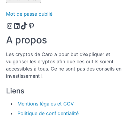
du BNB.
Le cas
Mot de passe oublié
controversé
d'XRP.
Instagram
LinkedIn
TikTok
Pinterest
Les
shitcoins
A propos
célèbres.
Toujours
Les cryptos de Caro a pour but d’expliquer et
plus de
Blockchains.
vulgariser les cryptos afin que ces outils soient
accessibles à tous. Ce ne sont pas des conseils en
Les 2
investissement !
crashs
de
Liens
2022 :
Luna
& FTX.
Mentions légales et CGV
6
Politique de confidentialité
éléments
qui
impactent