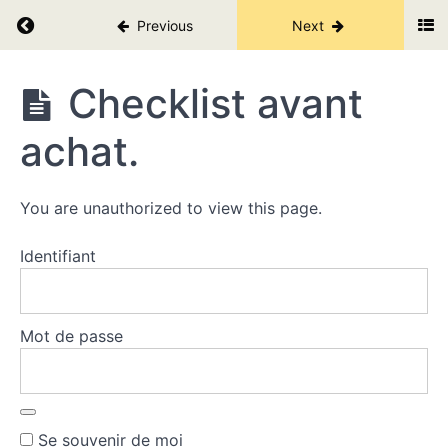
Juste
pour
Return to course: Les secrets des cryptos V2.
Previous
Next
toi.
1er
tri :
Les
Checklist avant
faire
secrets
l'ID
des
d'une
achat.
cryptos
crypto.
V2.
2ème tri :
L'analyse
You are unauthorized to view this page.
fondamentale.
3ème
Identifiant
tri :
L'analyse
technique.
Mot de passe
Quelques
cryptos
analysées.
Checklist
Se souvenir de moi