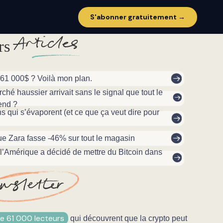
S'abonner gratuitement →
A
rticles
rs
761 000$ ? Voilà mon plan.
rché haussier arrivait sans le signal que tout le
end ?
ns qui s’évaporent (et ce que ça veut dire pour
e Zara fasse -46% sur tout le magasin
 l’Amérique a décidé de mettre du Bitcoin dans
ewsletter
de 61 000 lecteurs
qui découvrent que la crypto peut