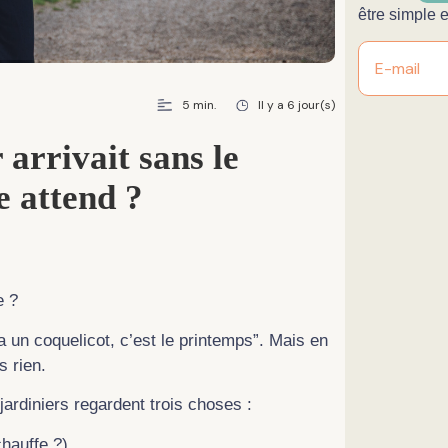
être simple 
5 min.
Il y a 6 jour(s)
e attend ?
e ?
y a un coquelicot, c’est le printemps”. Mais en
s rien.
 jardiniers regardent trois choses :
chauffe ?)