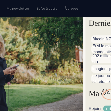
Ma newsletter
Boîte à outils
À propos
Dernie
Bitcoin à 
Et si le ma
monde att
292 millio
toi)
Imagine qu
Le jour où
sa retraite
N
Ma
+ 
Rejoins