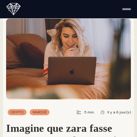
5 min.
Il y a 6 jour(s)
CRYPTO
MARCHÉ
imagine que zara fasse